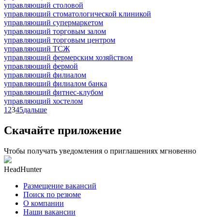
управляющий столовой
управляющий стоматологической клиникой
управляющий супермаркетом
управляющий торговым залом
управляющий торговым центром
управляющий ТСЖ
управляющий фермерским хозяйством
управляющий фермой
управляющий филиалом
управляющий филиалом банка
управляющий фитнес-клубом
управляющий хостелом
1
2
3
4
5
дальше
Скачайте приложение
Чтобы получать уведомления о приглашениях мгновенно
HeadHunter
Размещение вакансий
Поиск по резюме
О компании
Наши вакансии