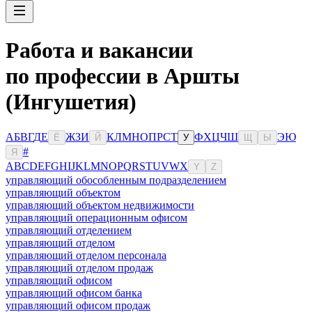
Работа и вакансии
по профессии в Аршты
(Ингушетия)
А
Б
В
Г
Д
Е
Ж
З
И
К
Л
М
Н
О
П
Р
С
Т
Ф
Х
Ц
Ч
Ш
Э
Ю
Ё
Й
У
Щ
Ы
#
Я
A
B
C
D
E
F
G
H
I
J
K
L
M
N
O
P
Q
R
S
T
U
V
W
X
Y
Z
управляющий обособленным подразделением
управляющий объектом
управляющий объектом недвижимости
управляющий операционным офисом
управляющий отделением
управляющий отделом
управляющий отделом персонала
управляющий отделом продаж
управляющий офисом
управляющий офисом банка
управляющий офисом продаж