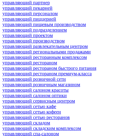
управляющий партнер
управляющий пекарней
управляющий персоналом
управляющий пиццерией
управляющий пищевым производством
управляющий подразделением
управляющий проектом
управляющий производством
управляющий развлекательным центром
управляющий региональными продажами
управляющий ресторанным комплексом
управляющий рестораном
управляющий рестораном быстрого питания
управляющий рестораном премиум-класса
управляющий розничной сети
управляющий розничным магазином
управляющий салоном красоты
управляющий салоном оптики
управляющий сервисным центром
управляющий сетью кафе
управляющий сетью кофеен
управляющий сетью ресторанов
управляющий складом
управляющий складским комплексом
управляющий спа-салоном