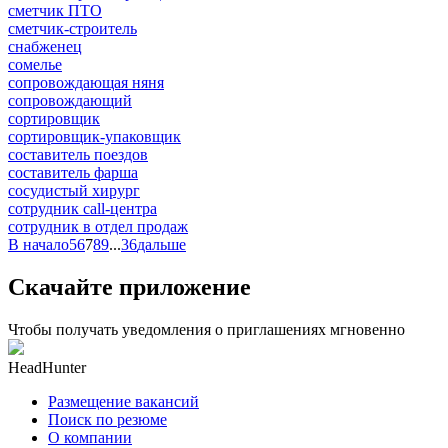
сметчик ПТО
сметчик-строитель
снабженец
сомелье
сопровождающая няня
сопровождающий
сортировщик
сортировщик-упаковщик
составитель поездов
составитель фарша
сосудистый хирург
сотрудник call-центра
сотрудник в отдел продаж
В начало
5
6
7
8
9
...
36
дальше
Скачайте приложение
Чтобы получать уведомления о приглашениях мгновенно
HeadHunter
Размещение вакансий
Поиск по резюме
О компании