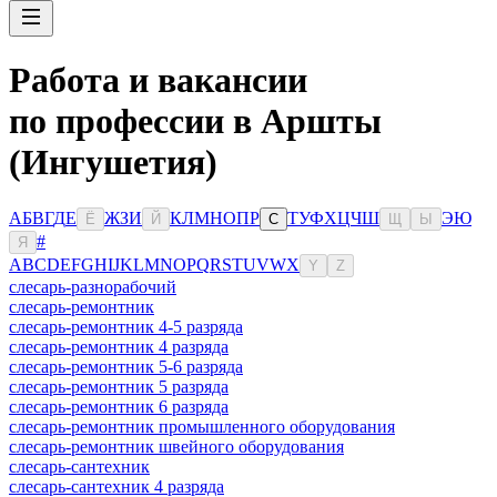
Работа и вакансии
по профессии в Аршты
(Ингушетия)
А
Б
В
Г
Д
Е
Ж
З
И
К
Л
М
Н
О
П
Р
Т
У
Ф
Х
Ц
Ч
Ш
Э
Ю
Ё
Й
С
Щ
Ы
#
Я
A
B
C
D
E
F
G
H
I
J
K
L
M
N
O
P
Q
R
S
T
U
V
W
X
Y
Z
слесарь-разнорабочий
слесарь-ремонтник
слесарь-ремонтник 4-5 разряда
слесарь-ремонтник 4 разряда
слесарь-ремонтник 5-6 разряда
слесарь-ремонтник 5 разряда
слесарь-ремонтник 6 разряда
слесарь-ремонтник промышленного оборудования
слесарь-ремонтник швейного оборудования
слесарь-сантехник
слесарь-сантехник 4 разряда