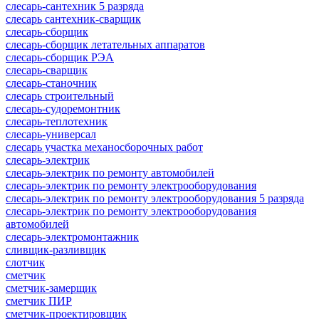
слесарь-сантехник 5 разряда
слесарь сантехник-сварщик
слесарь-сборщик
слесарь-сборщик летательных аппаратов
слесарь-сборщик РЭА
слесарь-сварщик
слесарь-станочник
слесарь строительный
слесарь-судоремонтник
слесарь-теплотехник
слесарь-универсал
слесарь участка механосборочных работ
слесарь-электрик
слесарь-электрик по ремонту автомобилей
слесарь-электрик по ремонту электрооборудования
слесарь-электрик по ремонту электрооборудования 5 разряда
слесарь-электрик по ремонту электрооборудования
автомобилей
слесарь-электромонтажник
сливщик-разливщик
слотчик
сметчик
сметчик-замерщик
сметчик ПИР
сметчик-проектировщик