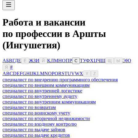
Работа и вакансии
по профессии в Аршты
(Ингушетия)
А
Б
В
Г
Д
Е
Ж
З
И
К
Л
М
Н
О
П
Р
Т
У
Ф
Х
Ц
Ч
Ш
Э
Ю
Ё
Й
С
Щ
Ы
#
Я
A
B
C
D
E
F
G
H
I
J
K
L
M
N
O
P
Q
R
S
T
U
V
W
X
Y
Z
специалист по внедрению программного обеспечения
специалист по внешним коммуникациям
специалист по внутренней логистике
специалист по внутреннему аудиту
специалист по внутренним коммуникациям
специалист по возвратам
специалист по воинскому учету
специалист по вторичной недвижимости
специалист по входному контролю
специалист по выдаче займов
специалист по выдаче кредитов