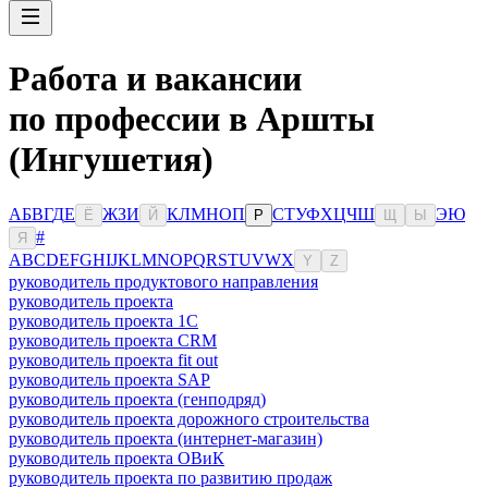
Работа и вакансии
по профессии в Аршты
(Ингушетия)
А
Б
В
Г
Д
Е
Ж
З
И
К
Л
М
Н
О
П
С
Т
У
Ф
Х
Ц
Ч
Ш
Э
Ю
Ё
Й
Р
Щ
Ы
#
Я
A
B
C
D
E
F
G
H
I
J
K
L
M
N
O
P
Q
R
S
T
U
V
W
X
Y
Z
руководитель продуктового направления
руководитель проекта
руководитель проекта 1C
руководитель проекта CRM
руководитель проекта fit out
руководитель проекта SAP
руководитель проекта (генподряд)
руководитель проекта дорожного строительства
руководитель проекта (интернет-магазин)
руководитель проекта ОВиК
руководитель проекта по развитию продаж