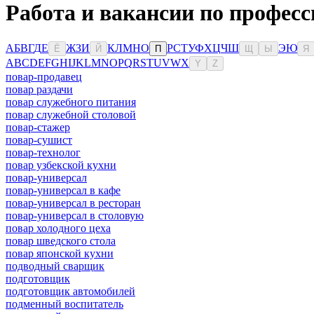
Работа и вакансии по профес
А
Б
В
Г
Д
Е
Ж
З
И
К
Л
М
Н
О
Р
С
Т
У
Ф
Х
Ц
Ч
Ш
Э
Ю
Ё
Й
П
Щ
Ы
Я
A
B
C
D
E
F
G
H
I
J
K
L
M
N
O
P
Q
R
S
T
U
V
W
X
Y
Z
повар-продавец
повар раздачи
повар служебного питания
повар служебной столовой
повар-стажер
повар-сушист
повар-технолог
повар узбекской кухни
повар-универсал
повар-универсал в кафе
повар-универсал в ресторан
повар-универсал в столовую
повар холодного цеха
повар шведского стола
повар японской кухни
подводный сварщик
подготовщик
подготовщик автомобилей
подменный воспитатель