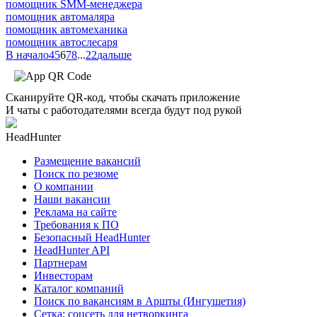
помощник SMM-менеджера
помощник автомаляра
помощник автомеханика
помощник автослесаря
В начало
4
5
6
7
8
...
22
дальше
Сканируйте QR-код, чтобы скачать приложение
И чаты с работодателями всегда будут под рукой
HeadHunter
Размещение вакансий
Поиск по резюме
О компании
Наши вакансии
Реклама на сайте
Требования к ПО
Безопасный HeadHunter
HeadHunter API
Партнерам
Инвесторам
Каталог компаний
Поиск по вакансиям в Аршты (Ингушетия)
Сетка: соцсеть для нетворкинга