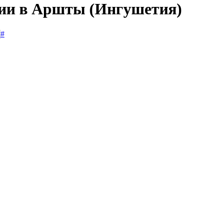
сии в Аршты (Ингушетия)
#