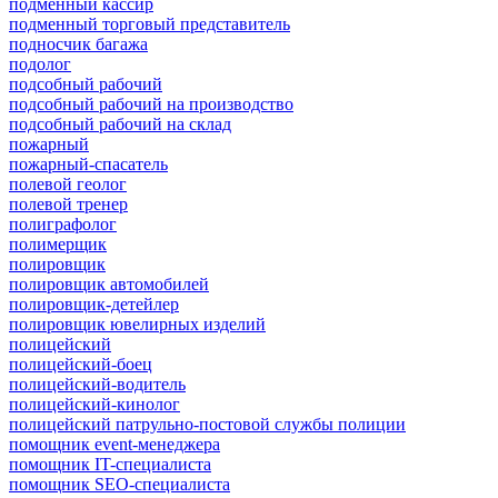
подменный кассир
подменный торговый представитель
подносчик багажа
подолог
подсобный рабочий
подсобный рабочий на производство
подсобный рабочий на склад
пожарный
пожарный-спасатель
полевой геолог
полевой тренер
полиграфолог
полимерщик
полировщик
полировщик автомобилей
полировщик-детейлер
полировщик ювелирных изделий
полицейский
полицейский-боец
полицейский-водитель
полицейский-кинолог
полицейский патрульно-постовой службы полиции
помощник event-менеджера
помощник IT-специалиста
помощник SEO-специалиста