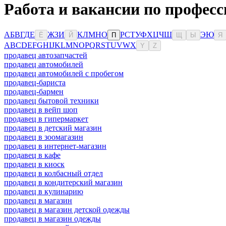
Работа и вакансии по профес
А
Б
В
Г
Д
Е
Ж
З
И
К
Л
М
Н
О
Р
С
Т
У
Ф
Х
Ц
Ч
Ш
Э
Ю
Ё
Й
П
Щ
Ы
Я
A
B
C
D
E
F
G
H
I
J
K
L
M
N
O
P
Q
R
S
T
U
V
W
X
Y
Z
продавец автозапчастей
продавец автомобилей
продавец автомобилей с пробегом
продавец-бариста
продавец-бармен
продавец бытовой техники
продавец в вейп шоп
продавец в гипермаркет
продавец в детский магазин
продавец в зоомагазин
продавец в интернет-магазин
продавец в кафе
продавец в киоск
продавец в колбасный отдел
продавец в кондитерский магазин
продавец в кулинарию
продавец в магазин
продавец в магазин детской одежды
продавец в магазин одежды