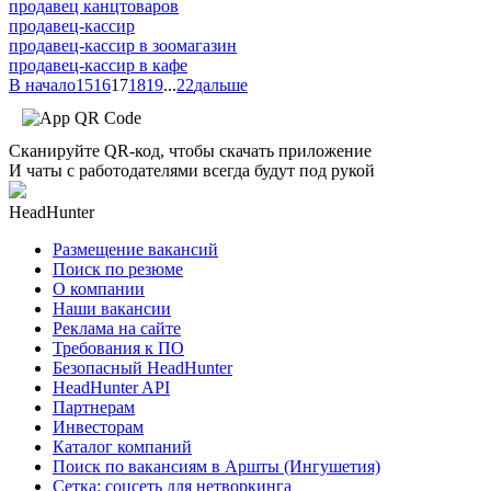
продавец канцтоваров
продавец-кассир
продавец-кассир в зоомагазин
продавец-кассир в кафе
В начало
15
16
17
18
19
...
22
дальше
Сканируйте QR-код, чтобы скачать приложение
И чаты с работодателями всегда будут под рукой
HeadHunter
Размещение вакансий
Поиск по резюме
О компании
Наши вакансии
Реклама на сайте
Требования к ПО
Безопасный HeadHunter
HeadHunter API
Партнерам
Инвесторам
Каталог компаний
Поиск по вакансиям в Аршты (Ингушетия)
Сетка: соцсеть для нетворкинга