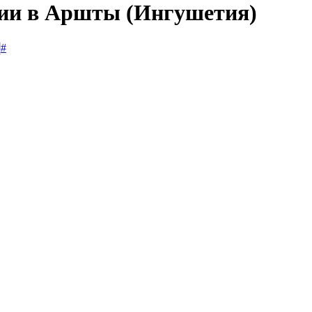
сии в Аршты (Ингушетия)
#