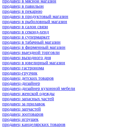
продавец в мясной магазин
продавец в павильон
продавец в пекарню
продавец в продуктовый магазин
продавец в рыболовный магазин
продавец в салон связи
продавец в секонд-хенд
продавец в супермаркет
продавец в табачный магазин
продавец в фирменный магазин
продавец выездной торговли
продавец выходного дня
продавец в ювелирный магазин
продавец гастронома
продавец-грузчик
продавец детских товаров
продавец-дизайнер
продавец-дизайнер кухонной мебели
продавец женской одежды
продавец запасных частей
продавец за прилавок
продавец запчастей
продавец зоотоваров
продавец игрушек
продавец канцелярских товаров