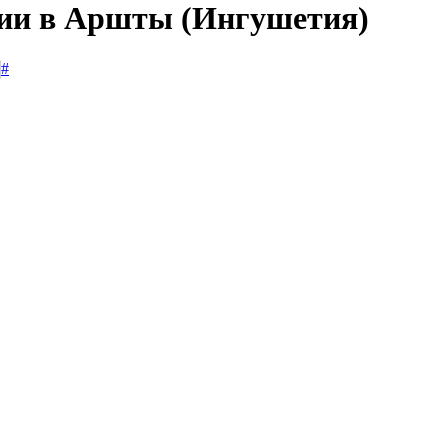
сии в Аршты (Ингушетия)
#