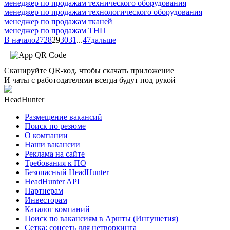
менеджер по продажам технического оборудования
менеджер по продажам технологического оборудования
менеджер по продажам тканей
менеджер по продажам ТНП
В начало
27
28
29
30
31
...
47
дальше
Сканируйте QR-код, чтобы скачать приложение
И чаты с работодателями всегда будут под рукой
HeadHunter
Размещение вакансий
Поиск по резюме
О компании
Наши вакансии
Реклама на сайте
Требования к ПО
Безопасный HeadHunter
HeadHunter API
Партнерам
Инвесторам
Каталог компаний
Поиск по вакансиям в Аршты (Ингушетия)
Сетка: соцсеть для нетворкинга