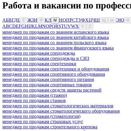
Работа и вакансии по профес
А
Б
В
Г
Д
Е
Ж
З
И
К
Л
Н
О
П
Р
С
Т
У
Ф
Х
Ц
Ч
Ш
Э
Ю
Ё
Й
М
Щ
Ы
Я
A
B
C
D
E
F
G
H
I
J
K
L
M
N
O
P
Q
R
S
T
U
V
W
X
Y
Z
менеджер по продажам со знанием испанского языка
менеджер по продажам со знанием китайского языка
менеджер по продажам со знанием польского языка
менеджер по продажам со знанием французского языка
менеджер по продажам спецодежды
менеджер по продажам спецодежды и СИЗ
менеджер по продажам спецтехники
менеджер по продажам спецтехники и оборудования
менеджер по продажам спортивного оборудования
менеджер по продажам спортивного питания
менеджер по продажам спортивных товаров
менеджер по продажам средств защиты растений
менеджер по продажам (стажер)
менеджер по продажам станков
менеджер по продажам стоматологических материалов
менеджер по продажам стоматологического оборудования
менеджер по продажам (стоматология)
менеджер по продажам страховых услуг
менеджер по продажам строительного крепежа