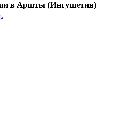
сии в Аршты (Ингушетия)
#