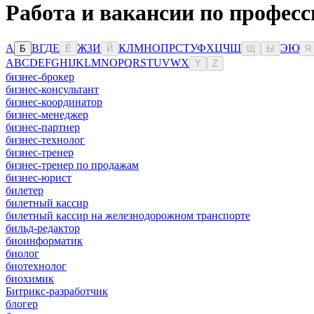
Работа и вакансии по профес
А
В
Г
Д
Е
Ж
З
И
К
Л
М
Н
О
П
Р
С
Т
У
Ф
Х
Ц
Ч
Ш
Э
Ю
Б
Ё
Й
Щ
Ы
Я
A
B
C
D
E
F
G
H
I
J
K
L
M
N
O
P
Q
R
S
T
U
V
W
X
Y
Z
бизнес-брокер
бизнес-консультант
бизнес-координатор
бизнес-менеджер
бизнес-партнер
бизнес-технолог
бизнес-тренер
бизнес-тренер по продажам
бизнес-юрист
билетер
билетный кассир
билетный кассир на железнодорожном транспорте
бильд-редактор
биоинформатик
биолог
биотехнолог
биохимик
Битрикс-разработчик
блогер