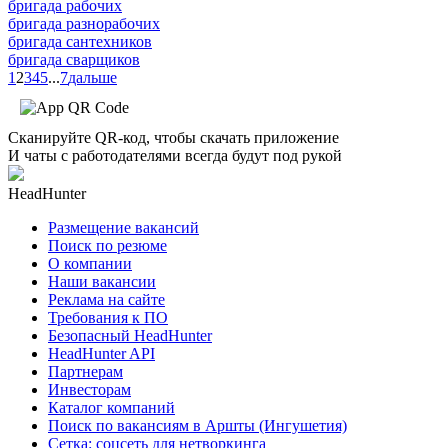
бригада рабочих
бригада разнорабочих
бригада сантехников
бригада сварщиков
1
2
3
4
5
...
7
дальше
Сканируйте QR-код, чтобы скачать приложение
И чаты с работодателями всегда будут под рукой
HeadHunter
Размещение вакансий
Поиск по резюме
О компании
Наши вакансии
Реклама на сайте
Требования к ПО
Безопасный HeadHunter
HeadHunter API
Партнерам
Инвесторам
Каталог компаний
Поиск по вакансиям в Аршты (Ингушетия)
Сетка: соцсеть для нетворкинга