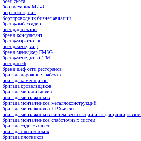
боец скота
бортмеханик МИ-8
бортпроводник
бортпроводник бизнес авиации
бренд-амбассадор
бренд-директор
бренд-консультант
бренд-маркетолог
бренд-менеджер
бренд-менеджер FMSG
бренд-менеджер СТМ
бренд-шеф
бренд-шеф сети ресторанов
бригада дорожных рабочих
бригада каменщиков
бригада кровельщиков
бригада монолитчиков
бригада монтажников
бригада монтажников металлоконструкций
бригада монтажников ПВХ-окон
бригада монтажников систем вентиляции и кондиционировани
бригада монтажников слаботочных систем
бригада отделочников
бригада плиточников
бригада плотников