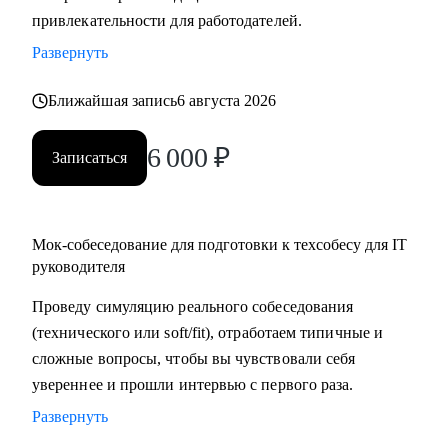
привлекательности для работодателей.
в момент срыва сроков или конфликтов в команде, помогу
найти пути выхода из трудных ситуаций.
Развернуть
Кому могу помочь:
Ближайшая запись
6 августа 2026
• Начинающим руководителям в IT.
6 000
₽
• Middle/Middle+ специалистам — чтобы усилить
Записаться
управленческую экспертизу и soft skills.
• Опытным руководителям, которые столкнулись с
трудным проектом, кризисом или командным конфликтом
Мок-собеседование для подготовки к техсобесу для IT
и хотят получить независимый взгляд.
руководителя
Проведу симуляцию реального собеседования
(технического или soft/fit), отработаем типичные и
сложные вопросы, чтобы вы чувствовали себя
увереннее и прошли интервью с первого раза.
Развернуть