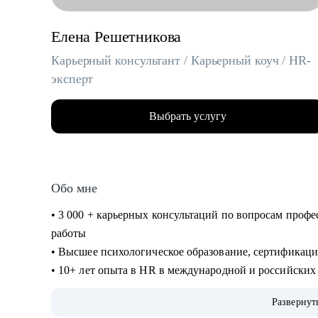
Елена Решетникова
Карьерный консультант / Карьерный коуч / HR-
эксперт
Выбрать услугу
Обо мне
• 3 000 + карьерных консультаций по вопросам проф
работы
• Высшее психологическое образование, сертификаци
• 10+ лет опыта в HR в международной и российских 
консультировании
Развернут
• 3 года опыта работы карьерным экспертом Иннова