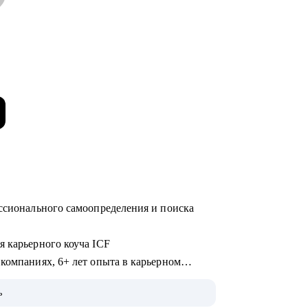
ессионального самоопределения и поиска
я карьерного коуча ICF
компаниях, 6+ лет опыта в карьерном
ь
ционного центра Правительства Москвы