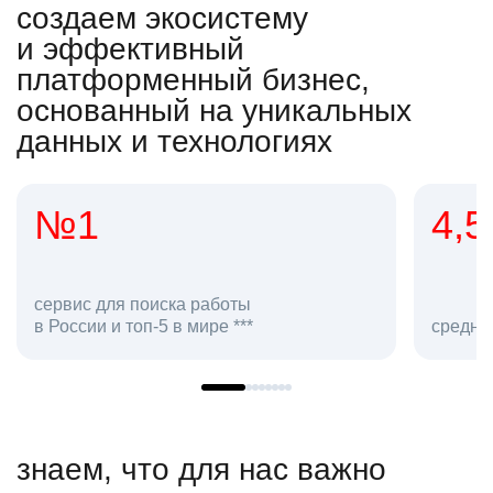
создаем экосистему
и эффективный
платформенный бизнес,
основанный на уникальных
данных и технологиях
4,5
2
со
средняя оценка hh.ru как работодателя **
в h
знаем, что для нас важно