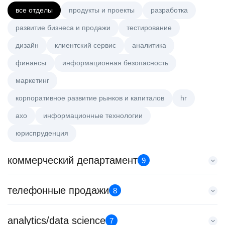
все отделы
продукты и проекты
разработка
развитие бизнеса и продажи
тестирование
дизайн
клиентский сервис
аналитика
финансы
информационная безопасность
маркетинг
корпоративное развитие рынков и капиталов
hr
axo
информационные технологии
юриспруденция
коммерческий департамент
9
Key Account Manager (EdTech)
телефонные продажи
8
HeadHunter::Коммерческий департамент
сегодня
Менеджер по продажам в сегменте малого и среднего
analytics/data science
150000 ₽
7