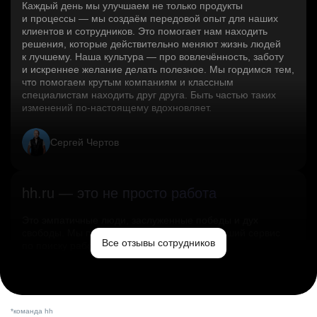
Каждый день мы улучшаем не только продукты
и процессы — мы создаём передовой опыт для наших
клиентов и сотрудников. Это помогает нам находить
решения, которые действительно меняют жизнь людей
к лучшему. Наша культура — про вовлечённость, заботу
и искреннее желание делать полезное. Мы гордимся тем,
что помогаем крутым компаниям и классным
специалистам находить друг друга. Быть частью таких
изменений по‑настоящему вдохновляет.
Сергей Чертов
hh.ru — это не просто работа
Это эмпатичные люди, заслуженные победы и дух
свободы. Мы помогаем миру и создаём лучший сервис
Все отзывы сотрудников
по поиску работы в стране.
Ольга Емельянова
*команда hh