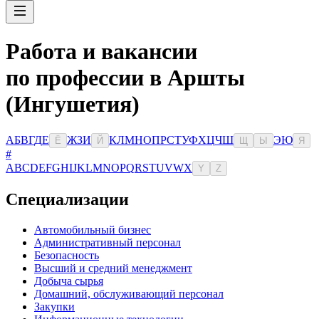
Работа и вакансии
по профессии в Аршты
(Ингушетия)
А
Б
В
Г
Д
Е
Ж
З
И
К
Л
М
Н
О
П
Р
С
Т
У
Ф
Х
Ц
Ч
Ш
Э
Ю
Ё
Й
Щ
Ы
Я
#
A
B
C
D
E
F
G
H
I
J
K
L
M
N
O
P
Q
R
S
T
U
V
W
X
Y
Z
Специализации
Автомобильный бизнес
Административный персонал
Безопасность
Высший и средний менеджмент
Добыча сырья
Домашний, обслуживающий персонал
Закупки