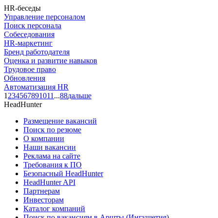
HR-беседы
Управление персоналом
Поиск персонала
Собеседования
HR-маркетинг
Бренд работодателя
Оценка и развитие навыков
Трудовое право
Обновления
Автоматизация HR
1
2
3
4
5
6
7
8
9
10
11
...
88
дальше
HeadHunter
Размещение вакансий
Поиск по резюме
О компании
Наши вакансии
Реклама на сайте
Требования к ПО
Безопасный HeadHunter
HeadHunter API
Партнерам
Инвесторам
Каталог компаний
Поиск по вакансиям в Аршты (Ингушетия)