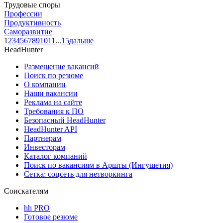
Трудовые споры
Профессии
Продуктивность
Саморазвитие
1
2
3
4
5
6
7
8
9
10
11
...
15
дальше
HeadHunter
Размещение вакансий
Поиск по резюме
О компании
Наши вакансии
Реклама на сайте
Требования к ПО
Безопасный HeadHunter
HeadHunter API
Партнерам
Инвесторам
Каталог компаний
Поиск по вакансиям в Аршты (Ингушетия)
Сетка: соцсеть для нетворкинга
Соискателям
hh PRO
Готовое резюме