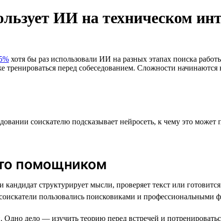
пользует ИИ на техническом ин
5%
хотя бы раз использовали ИИ на разных этапах поиска работ
е тренироваться перед собеседованием. Сложности начинаются н
седовании соискателю подсказывает нейросеть, к чему это може
сто помощником
и кандидат структурирует мысли, проверяет текст или готовитс
 соискатели пользовались поисковиками и профессиональными фо
 Одно дело — изучить теорию перед встречей и потренироватьс