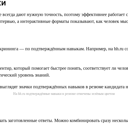
ки
 всегда дают нужную точность, поэтому эффективнее работает 
тервью, а интерактивные форматы показывают, как человек мысл
скрининга — по подтверждённым навыкам. Например, на hh.ru с
нтир, который помогает быстрее понять, соответствует ли челов
тический уровень знаний.
На hh.ru подтверждённые навыки в резюме отмечены зелёным цветом
ать заготовленные ответы. Можно комбинировать сразу несколь