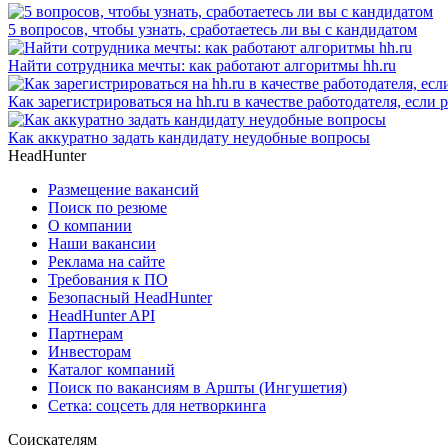
5 вопросов, чтобы узнать, сработаетесь ли вы с кандидатом
Найти сотрудника мечты: как работают алгоритмы hh.ru
Как зарегистрироваться на hh.ru в качестве работодателя, если
Как аккуратно задать кандидату неудобные вопросы
HeadHunter
Размещение вакансий
Поиск по резюме
О компании
Наши вакансии
Реклама на сайте
Требования к ПО
Безопасный HeadHunter
HeadHunter API
Партнерам
Инвесторам
Каталог компаний
Поиск по вакансиям в Аршты (Ингушетия)
Сетка: соцсеть для нетворкинга
Соискателям