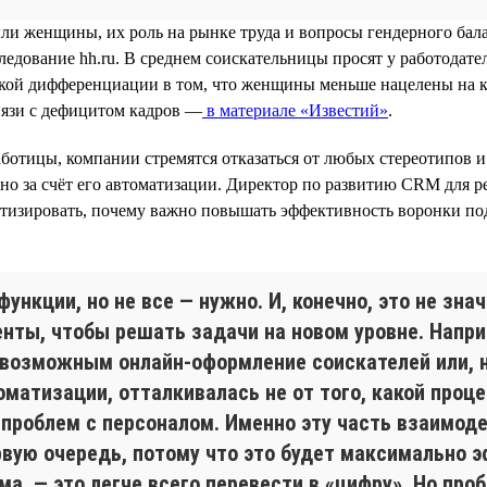
и женщины, их роль на рынке труда и вопросы гендерного балан
ледование hh.ru. В среднем соискательницы просят у работодат
акой дифференциации в том, что женщины меньше нацелены на ка
вязи с дефицитом кадров —
в материале «Известий»
.
аботицы, компании стремятся отказаться от любых стереотипов 
но за счёт его автоматизации. Директор по развитию CRM для р
матизировать, почему важно повышать эффективность воронки п
нкции, но не все — нужно. И, конечно, это не зна
енты, чтобы решать задачи на новом уровне. Напр
ь возможным онлайн-оформление соискателей или, 
матизации, отталкивалась не от того, какой процес
проблем с персоналом. Именно эту часть взаимоде
рвую очередь, потому что это будет максимально
ма, — это легче всего перевести в «цифру». Но пр