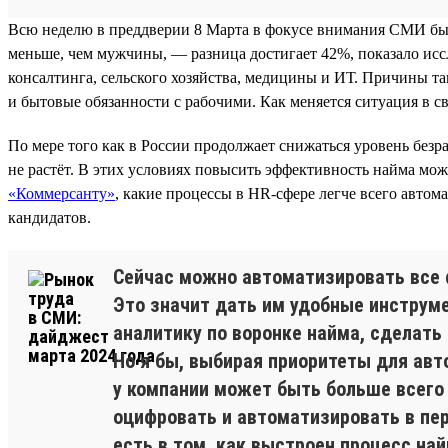
Всю неделю в преддверии 8 Марта в фокусе внимания СМИ был
меньше, чем мужчины, — разница достигает 42%, показало исс
консалтинга, сельского хозяйства, медицины и ИТ. Причины т
и бытовые обязанности с рабочими. Как меняется ситуация в с
По мере того как в России продолжает снижаться уровень безр
не растёт. В этих условиях повысить эффективность найма мож
«Коммерсанту»
, какие процессы в HR-сфере легче всего авто
кандидатов.
Сейчас можно автоматизировать все фу
Это значит дать им удобные инструм
аналитику по воронке найма, сделат
Но я бы, выбирая приоритеты для авто
у компании может быть больше всего 
оцифровать и автоматизировать в пе
есть в том, как выстроен процесс най