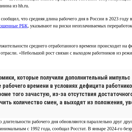
нина из hh.ru.
ообщил, что средняя длина рабочего дня в России в 2023 году в
ошенные РБК
, указывают на риски неоплачиваемых переработок
лжительности среднего отработанного времени происходит на ф
 отрасли. «Небольшой рост связан с выходом работников из реж
омики, которые получили дополнительный импульс 
е рабочего времени в условиях дефицита работни
роме того зачастую, из-за отсутствия достаточно
ичить количество смен, а выходят из положения, у
о длительности рабочего дня обновляются параллельно друг друг
инимальным с 1992 года, сообщал Росстат. В январе 2024-го без