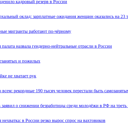
ценило кадровый резерв в России
рхальный оклад: зарплатные ожидания женщин оказались на 23
ные мигранты работают по-чёрному
 палата назвала гендерно-нейтральные отрасли в России
незанятых и пожилых
йке не хватает рук
 всем: рекордные 190 тысяч человек перестали быть самозаняты
 заявил о снижении безработицы среди молодёжи в РФ на треть 
 нехватка: в России резко вырос спрос на вахтовиков