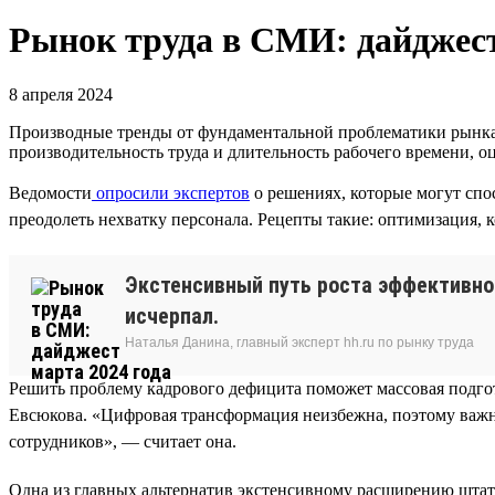
Рынок труда в СМИ: дайджест
8 апреля 2024
Производные тренды от фундаментальной проблематики рынка 
производительность труда и длительность рабочего времени, оц
Ведомости
опросили экспертов
о решениях, которые могут спос
преодолеть нехватку персонала. Рецепты такие: оптимизация,
Экстенсивный путь роста эффективно
исчерпал.
Наталья Данина, главный эксперт hh.ru по рынку труда
Решить проблему кадрового дефицита поможет массовая подго
Евсюкова. «Цифровая трансформация неизбежна, поэтому важн
сотрудников», — считает она.
Одна из главных альтернатив экстенсивному расширению штат