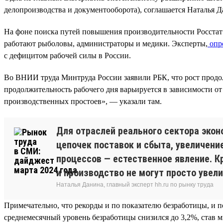
делопроизводства и документооборота), соглашается Наталья Да
На фоне поиска путей повышения производительности Росстат с
работают рыболовы, администраторы и медики. Эксперты,
опр
с дефицитом рабочей силы в России.
Во ВНИИ труда Минтруда России заявили РБК, что рост продо
продолжительность рабочего дня варьируется в зависимости от
производственных простоев», — указали там.
Для отраслей реального сектора экон
цепочек поставок и сбыта, увеличени
процессов — естественное явление. К
и производство не могут просто увел
Наталья Данина, главный эксперт hh.ru по рынку труда
Примечательно, что рекорды и по показателю безработицы, и п
среднемесячный уровень безработицы снизился до 3,2%, став м