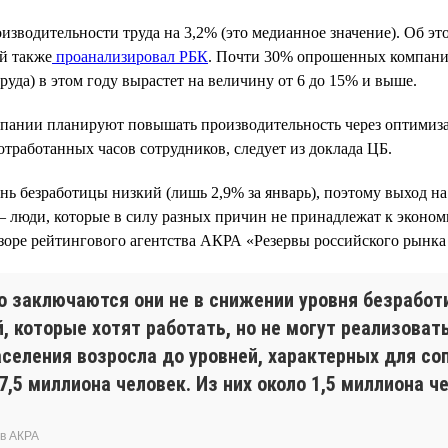
изводительности труда на 3,2% (это медианное значение). Об э
й также
проанализировал РБК
. Почти 30% опрошенных компаний
руда) в этом году вырастет на величину от 6 до 15% и выше.
пании планируют повышать производительность через оптимиза
отработанных часов сотрудников, следует из доклада ЦБ.
нь безработицы низкий (лишь 2,9% за январь), поэтому выход на
— люди, которые в силу разных причин не принадлежат к эконом
зоре рейтингового агентства АКРА «Резервы российского рынка 
о заключаются они не в снижении уровня безработ
, которые хотят работать, но не могут реализоват
аселения возросла до уровней, характерных для с
,5 миллиона человек. Из них около 1,5 миллиона ч
ов АКРА