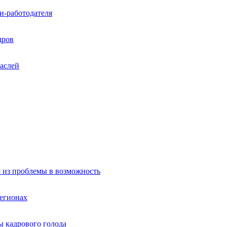
и-работодателя
дров
раслей
я из проблемы в возможность
регионах
 кадрового голода