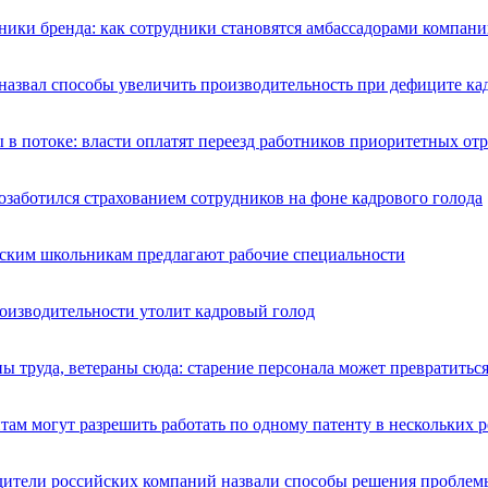
ики бренда: как сотрудники становятся амбассадорами компани
назвал способы увеличить производительность при дефиците ка
 в потоке: власти оплатят переезд работников приоритетных от
озаботился страхованием сотрудников на фоне кадрового голода
ским школьникам предлагают рабочие специальности
роизводительности утолит кадровый голод
ы труда, ветераны сюда: старение персонала может превратитьс
ам могут разрешить работать по одному патенту в нескольких 
дители российских компаний назвали способы решения проблемы