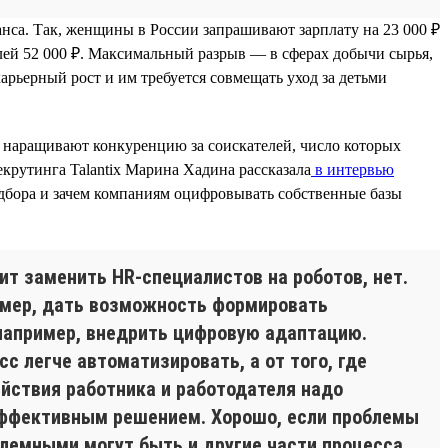
са. Так, женщины в России запрашивают зарплату на 23 000 ₽
елей 52 000 ₽. Максимальный разрыв — в сферах добычи сырья,
рьерный рост и им требуется совмещать уход за детьми
и наращивают конкуренцию за соискателей, число которых
екрутинга Talantix Марина Хадина рассказала
в интервью
одбора и зачем компаниям оцифровывать собственные базы
чит заменить HR-специалистов на роботов, нет.
имер, дать возможность формировать
например, внедрить цифровую адаптацию.
с легче автоматизировать, а от того, где
йствия работника и работодателя надо
 эффективным решением. Хорошо, если проблемы
облемными могут быть и другие части процесса