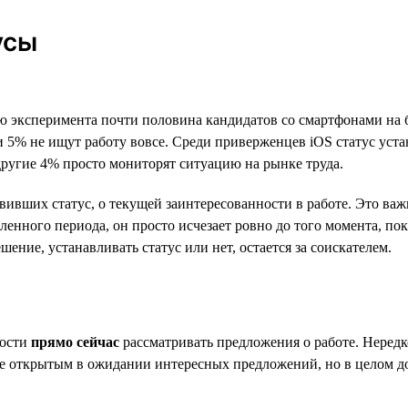
усы
елю эксперимента почти половина кандидатов со смартфонами на
 и 5% не ищут работу вовсе. Среди приверженцев iOS статус уст
другие 4% просто мониторят ситуацию на рынке труда.
новивших статус, о текущей заинтересованности в работе. Это в
еленного периода, он просто исчезает ровно до того момента, п
шение, устанавливать статус или нет, остается за соискателем.
ности
прямо сейчас
рассматривать предложения о работе. Неред
юме открытым в ожидании интересных предложений, но в целом 