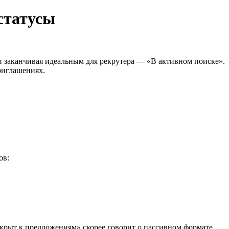
статусы
 и заканчивая идеальным для рекрутера — «В активном поиске».
риглашениях.
ов:
ткрыт к предложениям» скорее говорит о пассивном формате