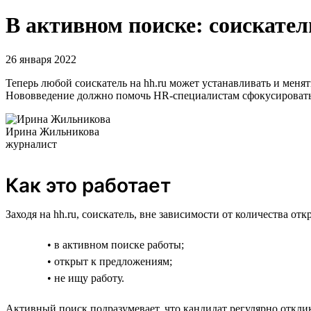
В активном поиске: соискател
26 января 2022
Теперь любой соискатель на hh.ru может устанавливать и меня
Нововведение должно помочь HR-специалистам сфокусироватьс
Ирина Жильникова
журналист
Как это работает
Заходя на hh.ru, соискатель, вне зависимости от количества о
• в активном поиске работы;
• открыт к предложениям;
• не ищу работу.
Активный поиск подразумевает, что кандидат регулярно отклик