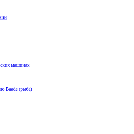
нии
еских машинах
ю Baade (рыба)