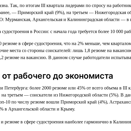
зна. Так, по итогам III квартала лидерами по спросу на работни
и ранее, — Приморский край (9%), на третьем — Нижегородская о
ФО: Мурманская, Архангельская и Калининградская области — в 
500 резюме в сфере судостроения, что на 2% меньше, чем квартал
очие места со стороны соискателей: лишь 1,8 резюме на ваканси
1,2 резюме на вакансию. В данном случае работодатели испытыв
от рабочего до экономиста
Петербурга: более 2000 резюме или 45% от всего объема в III к
 на третьем — соискатели из Нижегородской области (5%). В да
топ-10 по числу резюме вошли Приморский край (4%), Астраханск
% в Архангельской области и Крыму.
и резюме в сфере судостроения наиболее гармонично в Калининг