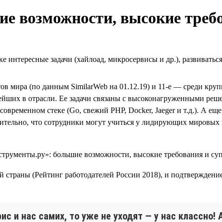
е возможности, высокие треб
е интересные задачи (хайлоад, микросервисы и др.), развиватьс
тов мира (по данным SimilarWeb на 01.12.19) и 11-е — среди кр
ейших в отрасли. Ее задачи связаны с высоконагруженными решен
современном стеке (Go, свежий PHP, Docker, Jaeger и т.д.). А 
тельно, что сотрудники могут учиться у лидирующих мировых 
й страны (Рейтинг работодателей России 2018), и подтверждени
ис и нас самих, то уже не уходят — у нас классно