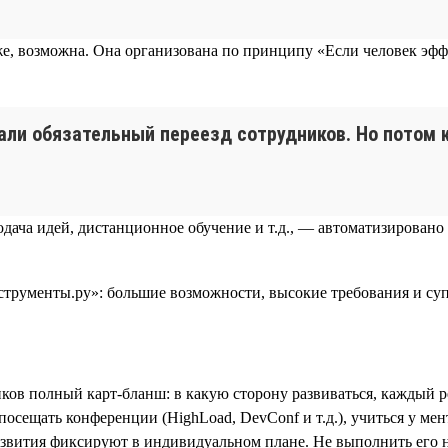
е, возможна. Она организована по принципу «Если человек эффе
али обязательный переезд сотрудников. Но потом к
одача идей, дистанционное обучение и т.д., — автоматизировано
иков полный карт-бланш: в какую сторону развиваться, каждый 
щать конференции (HighLoad, DevConf и т.д.), учиться у ментора 
звития фиксируют в индивидуальном плане. Не выполнить его не