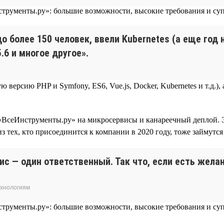
до более 150 человек, ввели Kubernetes (а еще год
.6 и многое другое».
 версию PHP и Symfony, ES6, Vue.js, Docker, Kubernetes и т.д.
 «ВсеИнструменты.ру» на микросервисы и канареечный деплой. 
из тех, кто присоединится к компании в 2020 году, тоже займутс
вис — один ответственный. Так что, если есть жел
ехнологиям