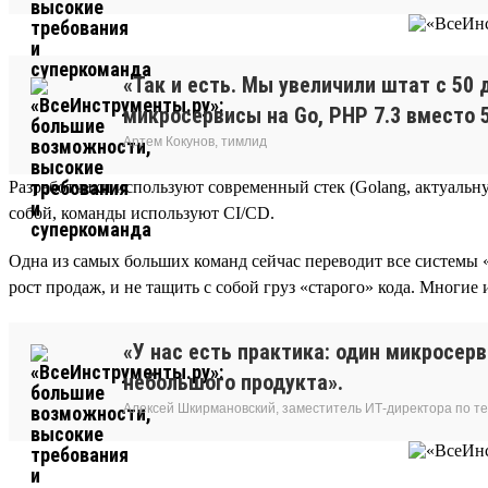
«Так и есть. Мы увеличили штат с 50 
микросервисы на Go, PHP 7.3 вместо 5
Артем Кокунов, тимлид
Разработчики используют современный стек (Golang, актуальную
собой, команды используют CI/CD.
Одна из самых больших команд сейчас переводит все системы
рост продаж, и не тащить с собой груз «старого» кода. Многие 
«У нас есть практика: один микросер
небольшого продукта».
Алексей Шкирмановский, заместитель ИТ-директора по т