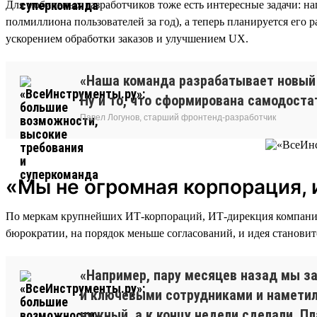
Для мобильных разработчиков тоже есть интересные задачи: 
полмиллиона пользователей за год), а теперь планируется его
ускорением обработки заказов и улучшением UX.
«Наша команда разрабатывает новый 
Ну и то, что сформирована самодоста
Павел Логунов, старший фронтенд-разработчик
«Мы не огромная корпорация, 
По меркам крупнейших ИТ-корпораций, ИТ-дирекция компании 
бюрократии, на порядок меньше согласований, и идея становит
«Например, пару месяцев назад мы з
и ключевыми сотрудниками и наметили
нужный, а к концу недели сделали. П