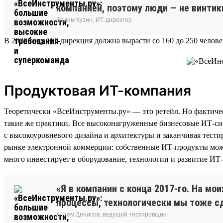
компанией, поэтому люди — не винти
Вадим Кузин, ИТ-директор
В 2020 году ИТ-дирекция должна вырасти со 160 до 250 человек
Продуктовая ИТ-компания
Теоретически «ВсеИнструменты.ру» — это ретейл. Но фактичес
такие же практики. Все высоконагруженные бизнесовые ИТ-сис
с высокоуровневого дизайна и архитектуры и заканчивая тес
рынке электронной коммерции: собственные ИТ-продукты можно
много инвестирует в оборудование, технологии и развитие ИТ
«Я в компании с конца 2017-го. На м
процессы, технологически мы тоже с
Артем Денисов, ведущий тестировщик