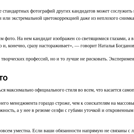
е стандартных фотографий других кандидатов может сослужить 
 или экстремальной цветокоррекцией даже из неплохого снимка
м фото. На нем кандидат изображен со светящимися глазами, а в
о и, конечно, сразу настораживает», — говорит Наталья Богданов
 творческих профессий, но и то лучше не рисковать. Экспериме
то
ся максимально официального стиля во всем, что касается само
его менеджмента гораздо строже, чем к соискателям на массовы
ность, а у нее в резюме селфи с губами уточкой и откровенным
совсем уместна. Если ваши обязанности напрямую не связаны с 