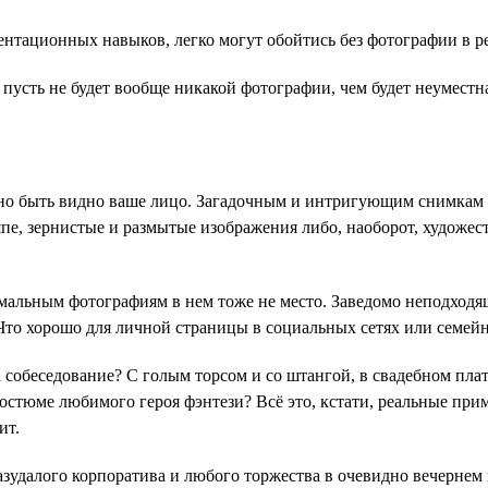
нтационных навыков, легко могут обойтись без фотографии в р
пусть не будет вообще никакой фотографии, чем будет неуместна
но быть видно ваше лицо. Загадочным и интригующим снимкам в
япе, зернистые и размытые изображения либо, наоборот, художе
мальным фотографиям в нем тоже не место. Заведомо неподходящ
Что хорошо для личной страницы в социальных сетях или семейн
на собеседование? С голым торсом и со штангой, в свадебном пла
костюме любимого героя фэнтези? Всё это, кстати, реальные при
ит.
зудалого корпоратива и любого торжества в очевидно вечернем н