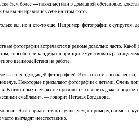
ска (тем более — пляжные) или в домашней обстановке, кокет
к бы вы ни нравились себе на этом фото.
лько вы, но и кто-то еще. Например, фотографии с супругом, д
стные фотографии встречаются в резюме довольно часто. Какой 
 том, способен ли кандидат в принципе чувствовать разницу м
ртного взаимодействия на работе.
е — с неподходящей фотографией. Это фото низкого качества, 
поцелуе. Некоторые присылают фотографии с детьми. Очень поп
ов. В некоторых случаях не приходится говорить даже о портр
ическими смайлами», — говорит Наталья Богданова.
многие. Этот вариант точно лучше, чем, к примеру, снимок в ку
 часто выглядят неестественно.