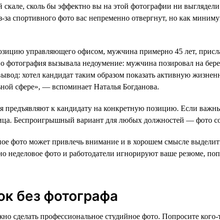
й скале, сколь бы эффектно вы на этой фотографии ни выгляде
из-за спортивного фото вас непременно отвергнут, но как мини
озицию управляющего офисом, мужчина примерно 45 лет, присл
о фотография вызывала недоумение: мужчина позировал на берег
 вывод: хотел кандидат таким образом показать активную жизне
ьной сфере», — вспоминает Наталья Богданова.
я предъявляют к кандидату на конкретную позицию. Если важны
лица. Беспроигрышный вариант для любых должностей — фото 
ое фото может привлечь внимание и в хорошем смысле выделить в
вно неделовое фото и работодатели игнорируют ваше резюме, по
ок без фотографа
жно сделать профессиональное студийное фото. Попросите кого-т