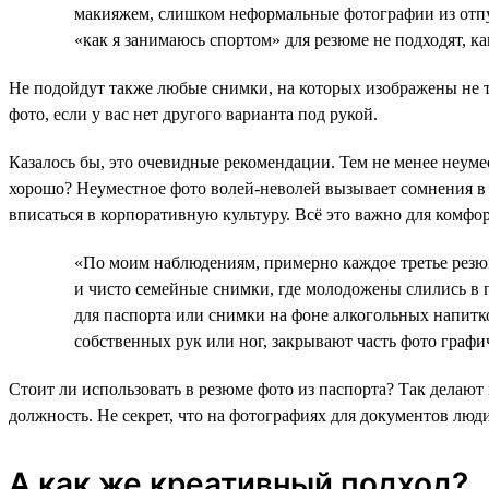
макияжем, слишком неформальные фотографии из отпу
«как я занимаюсь спортом» для резюме не подходят, ка
Не подойдут также любые снимки, на которых изображены не то
фото, если у вас нет другого варианта под рукой.
Казалось бы, это очевидные рекомендации. Тем не менее неуме
хорошо? Неуместное фото волей-неволей вызывает сомнения в
вписаться в корпоративную культуру. Всё это важно для комфо
«По моим наблюдениям, примерно каждое третье резюм
и чисто семейные снимки, где молодожены слились в 
для паспорта или снимки на фоне алкогольных напитк
собственных рук или ног, закрывают часть фото граф
Стоит ли использовать в резюме фото из паспорта? Так делают 
должность. Не секрет, что на фотографиях для документов люди
А как же креативный подход?