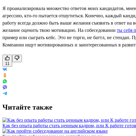
Я проанализировала множество ответов моих кандидатов, мнен
агрессию, кто-то пытается отшутиться. Конечно, каждый кандид
работу всегда должно быть выше желания съязвить в ответ на в
желание оценить твою мотивацию. На собеседовании
ты себя 
пример или сыграть кейс. Это не торги, не баттл, не стендап.
Компании ищут мотивированных и заинтересованных в развити
11
Читайте также
Как без опыта работы стать ценным кадром, или К работе готов