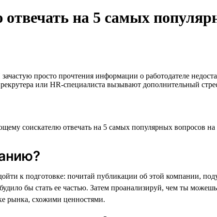
отвечать на 5 самых популяр
И зачастую просто прочтения информации о работодателе недоста
сы рекрутера или HR-специалиста вызывают дополнительный стрес
панию?
дойти к подготовке: почитай публикации об этой компании, по
побудило бы стать ее частью. Затем проанализируй, чем ты може
е рынка, схожими ценностями.